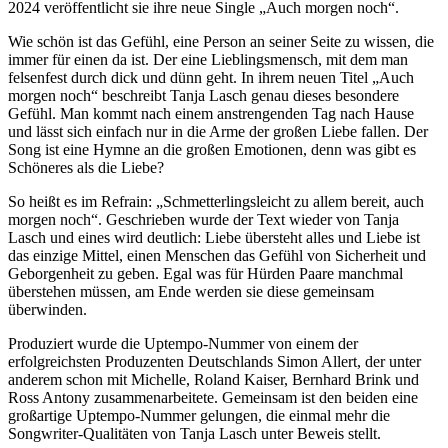
2024 veröffentlicht sie ihre neue Single „Auch morgen noch“.
Wie schön ist das Gefühl, eine Person an seiner Seite zu wissen, die
immer für einen da ist. Der eine Lieblingsmensch, mit dem man
felsenfest durch dick und dünn geht. In ihrem neuen Titel „Auch
morgen noch“ beschreibt Tanja Lasch genau dieses besondere
Gefühl. Man kommt nach einem anstrengenden Tag nach Hause
und lässt sich einfach nur in die Arme der großen Liebe fallen. Der
Song ist eine Hymne an die großen Emotionen, denn was gibt es
Schöneres als die Liebe?
So heißt es im Refrain: „Schmetterlingsleicht zu allem bereit, auch
morgen noch“. Geschrieben wurde der Text wieder von Tanja
Lasch und eines wird deutlich: Liebe übersteht alles und Liebe ist
das einzige Mittel, einen Menschen das Gefühl von Sicherheit und
Geborgenheit zu geben. Egal was für Hürden Paare manchmal
überstehen müssen, am Ende werden sie diese gemeinsam
überwinden.
Produziert wurde die Uptempo-Nummer von einem der
erfolgreichsten Produzenten Deutschlands Simon Allert, der unter
anderem schon mit Michelle, Roland Kaiser, Bernhard Brink und
Ross Antony zusammenarbeitete. Gemeinsam ist den beiden eine
großartige Uptempo-Nummer gelungen, die einmal mehr die
Songwriter-Qualitäten von Tanja Lasch unter Beweis stellt.