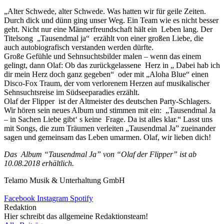
„Alter Schwede, alter Schwede. Was hatten wir für geile Zeiten.
Durch dick und dünn ging unser Weg. Ein Team wie es nicht besser
geht. Nicht nur eine Männerfreundschaft hält ein Leben lang. Der
Titelsong „Tausendmal ja“ erzählt von einer großen Liebe, die
auch autobiografisch verstanden werden dürfte.
Große Gefühle und Sehnsuchtsbilder malen – wenn das einem
gelingt, dann Olaf: Ob das zurückgelassene Herz in „ Dabei hab ich
dir mein Herz doch ganz gegeben“ oder mit „Aloha Blue“ einen
Disco-Fox Traum, der vom verlorenem Herzen auf musikalischer
Sehnsuchtsreise im Südseeparadies erzählt.
Olaf der Flipper ist der Altmeister des deutschen Party-Schlagers.
Wir hören sein neues Album und stimmen mit ein: „Tausendmal Ja
– in Sachen Liebe gibt‘ s keine Frage. Da ist alles klar.“ Lasst uns
mit Songs, die zum Träumen verleiten „Tausendmal Ja” zueinander
sagen und gemeinsam das Leben umarmen. Olaf, wir lieben dich!
Das Album “Tausendmal Ja” von “Olaf der Flipper” ist ab
10.08.2018 erhältlich.
Telamo Musik & Unterhaltung GmbH
Facebook
Instagram
Spotify
Redaktion
Hier schreibt das allgemeine Redaktionsteam!