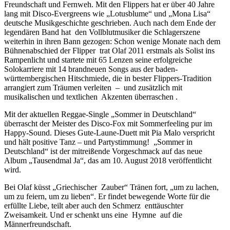
Freundschaft und Fernweh. Mit den Flippers hat er über 40 Jahre
lang mit Disco-Evergreens wie „Lotusblume“ und „Mona Lisa“
deutsche Musikgeschichte geschrieben. Auch nach dem Ende der
legendären Band hat den Vollblutmusiker die Schlagerszene
weiterhin in ihren Bann gezogen: Schon wenige Monate nach dem
Bühnenabschied der Flipper trat Olaf 2011 erstmals als Solist ins
Rampenlicht und startete mit 65 Lenzen seine erfolgreiche
Solokarriere mit 14 brandneuen Songs aus der baden-
württembergischen Hitschmiede, die in bester Flippers-Tradition
arrangiert zum Träumen verleiten – und zusätzlich mit
musikalischen und textlichen Akzenten überraschen .
Mit der aktuellen Reggae-Single „Sommer in Deutschland“
überrascht der Meister des Disco-Fox mit Sommerfeeling pur im
Happy-Sound. Dieses Gute-Laune-Duett mit Pia Malo verspricht
und hält positive Tanz – und Partystimmung! „Sommer in
Deutschland“ ist der mitreißende Vorgeschmack auf das neue
Album „Tausendmal Ja“, das am 10. August 2018 veröffentlicht
wird.
Bei Olaf küsst „Griechischer Zauber“ Tränen fort, „um zu lachen,
um zu feiern, um zu lieben“. Er findet bewegende Worte für die
erfüllte Liebe, teilt aber auch den Schmerz enttäuschter
Zweisamkeit. Und er schenkt uns eine Hymne auf die
Männerfreundschaft.