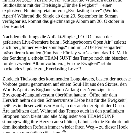
Studioalbum mit der Titelsingle „Für die Ewigkeit“ – einer
explosiven Neuinterpretation von „Everlasting Love“ (Worlds
Apart)! Während die Single ab dem 29. September im Stream
verfügbar ist, kommt das gleichnamige Album am 20. Oktober in
den Handel.
Nachdem die Jungs die Auftakt-Single „I.O.I.O.“ nach der
gefeierten Live-Premiere beim „Schlagerbooom Open Air“ zuletzt
auch bei „Immer wieder sonntags“ und im „ZDF Fernsehgarten“
präsentieren konnten (Fun Fact: Für Jay war’s schon das 13. Mal in
der Sendung!), erhöht TEAM 5ÜNF das Tempo noch ein bisschen
für den zweiten Albumvorboten: „Für die Ewigkeit“ ist ihr
packendes Update zu „Everlasting Love“!
Zugleich Titelsong des kommenden Longplayers, basiert der neueste
Vorbote genau genommen auf einem Soul-Hit aus den Sixties, den
Worlds Apart aus England schon Anfang der Neunziger ins
Boygroup-Klanguniversum überführt hatten: „Öffne mir dein
Herz/ich nehm dir den Schmerz/unsre Liebe hält für die Ewigkeit“,
heißt es in dieser zeitlosen Hook, in der auch der Spirit der Disco-
Ära aufblitzen darf. Während das Tempo auch in den gradlinigen
Strophen hoch bleibt und alle Mitglieder von TEAM 5ÜNF
stimmgewaltig ihre Herzen ausschütten, bahnt sich die Euphorie mit
dem ikonischen Refrain immer wieder ihren Weg – zu dieser Hook
kann man unmöglich stillsitzen 😉