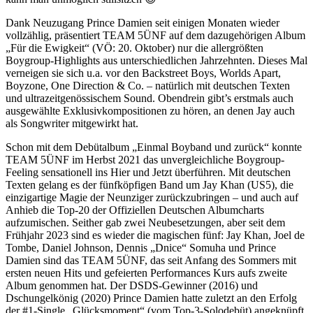
Dank Neuzugang Prince Damien seit einigen Monaten wieder
vollzählig, präsentiert TEAM 5ÜNF auf dem dazugehörigen Album
„Für die Ewigkeit“ (VÖ: 20. Oktober) nur die allergrößten
Boygroup-Highlights aus unterschiedlichen Jahrzehnten. Dieses Mal
verneigen sie sich u.a. vor den Backstreet Boys, Worlds Apart,
Boyzone, One Direction & Co. – natürlich mit deutschen Texten
und ultrazeitgenössischem Sound. Obendrein gibt’s erstmals auch
ausgewählte Exklusivkompositionen zu hören, an denen Jay auch
als Songwriter mitgewirkt hat.
Schon mit dem Debütalbum „Einmal Boyband und zurück“ konnte
TEAM 5ÜNF im Herbst 2021 das unvergleichliche Boygroup-
Feeling sensationell ins Hier und Jetzt überführen. Mit deutschen
Texten gelang es der fünfköpfigen Band um Jay Khan (US5), die
einzigartige Magie der Neunziger zurückzubringen – und auch auf
Anhieb die Top-20 der Offiziellen Deutschen Albumcharts
aufzumischen. Seither gab zwei Neubesetzungen, aber seit dem
Frühjahr 2023 sind es wieder die magischen fünf: Jay Khan, Joel de
Tombe, Daniel Johnson, Dennis „Dnice“ Somuha und Prince
Damien sind das TEAM 5ÜNF, das seit Anfang des Sommers mit
ersten neuen Hits und gefeierten Performances Kurs aufs zweite
Album genommen hat. Der DSDS-Gewinner (2016) und
Dschungelkönig (2020) Prince Damien hatte zuletzt an den Erfolg
der #1-Single „Glücksmoment“ (vom Top-3-Solodebüt) angeknüpft.