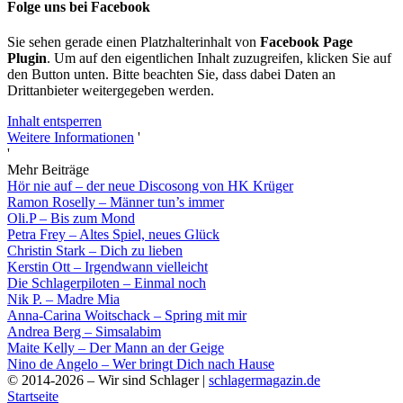
Folge uns bei Facebook
Sie sehen gerade einen Platzhalterinhalt von
Facebook Page
Plugin
. Um auf den eigentlichen Inhalt zuzugreifen, klicken Sie auf
den Button unten. Bitte beachten Sie, dass dabei Daten an
Drittanbieter weitergegeben werden.
Inhalt entsperren
Weitere Informationen
'
'
Mehr Beiträge
Hör nie auf – der neue Discosong von HK Krüger
Ramon Roselly – Männer tun’s immer
Oli.P – Bis zum Mond
Petra Frey – Altes Spiel, neues Glück
Christin Stark – Dich zu lieben
Kerstin Ott – Irgendwann vielleicht
Die Schlagerpiloten – Einmal noch
Nik P. – Madre Mia
Anna-Carina Woitschack – Spring mit mir
Andrea Berg – Simsalabim
Maite Kelly – Der Mann an der Geige
Nino de Angelo – Wer bringt Dich nach Hause
© 2014-2026 – Wir sind Schlager |
schlagermagazin.de
Startseite