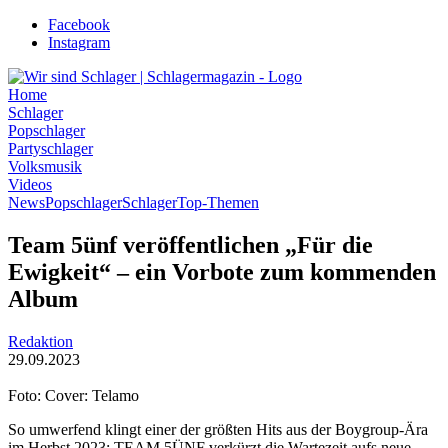
Zum
Facebook
Inhalt
Instagram
wechseln
Home
Schlager
Popschlager
Partyschlager
Volksmusik
Videos
News
Popschlager
Schlager
Top-Themen
Team 5ünf veröffentlichen „Für die
Ewigkeit“ – ein Vorbote zum kommenden
Album
Redaktion
29.09.2023
Foto: Cover: Telamo
So umwerfend klingt einer der größten Hits aus der Boygroup-Ära
im Herbst 2023: TEAM 5ÜNF verkürzt die Wartezeit aufs neue