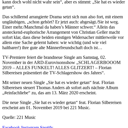
kann doch wohl nicht wahr sein“, aber es stimmt: „Sie hat es wieder
getan“.
Das schillernd arrangierte Drama setzt sich nun also fort, mit einem
ungläubigen, „schon gehört? Er jetzt auch: abgesägt./Sie ist weg.
Einer mehr./Manchmal da haben’s Männer schwer.“ Allein das
ansteckend-euphorische Arrangement von Christian Geller macht
sofort klar, dass diese beiden einstigen Widersacher mittlerweile vor
allem eine Sache gelernt haben: wie wichtig (und wie viel
haltbarer!) ihre gute alte Männerfreundschaft doch ist…
TV-Premiere feiert die brandneue Single am Samstag, 02.
November in der ARD-Eurovisonsshow „SCHLAGERBOOOM
2019 – ALLES FUNKELT! ALLES GLITZERT! – Florian
Silbereisen präsentiert die TV-Schlagershow des Jahres“.
Mit seiner neuen Single „Sie hat es wieder getan“ feat. Florian
Silbereisen steuert Thomas Anders ab sofort aufs nächste Album
„#einfachliebe“ zu, das am 13. März 2020 erscheint.
Die neue Single „Sie hat es wieder getan“ feat. Florian Silbereisen
erscheint am 01. November 2019 bei 221 Music.
Quelle: 221 Music
Facebook
Instagram
Spotify