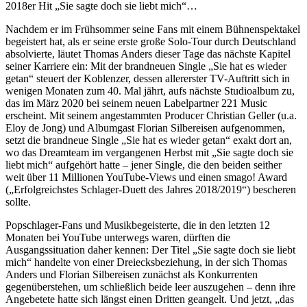
2018er Hit „Sie sagte doch sie liebt mich“…
Nachdem er im Frühsommer seine Fans mit einem Bühnenspektakel
begeistert hat, als er seine erste große Solo-Tour durch Deutschland
absolvierte, läutet Thomas Anders dieser Tage das nächste Kapitel
seiner Karriere ein: Mit der brandneuen Single „Sie hat es wieder
getan“ steuert der Koblenzer, dessen allererster TV-Auftritt sich in
wenigen Monaten zum 40. Mal jährt, aufs nächste Studioalbum zu,
das im März 2020 bei seinem neuen Labelpartner 221 Music
erscheint. Mit seinem angestammten Producer Christian Geller (u.a.
Eloy de Jong) und Albumgast Florian Silbereisen aufgenommen,
setzt die brandneue Single „Sie hat es wieder getan“ exakt dort an,
wo das Dreamteam im vergangenen Herbst mit „Sie sagte doch sie
liebt mich“ aufgehört hatte – jener Single, die den beiden seither
weit über 11 Millionen YouTube-Views und einen smago! Award
(„Erfolgreichstes Schlager-Duett des Jahres 2018/2019“) bescheren
sollte.
Popschlager-Fans und Musikbegeisterte, die in den letzten 12
Monaten bei YouTube unterwegs waren, dürften die
Ausgangssituation daher kennen: Der Titel „Sie sagte doch sie liebt
mich“ handelte von einer Dreiecksbeziehung, in der sich Thomas
Anders und Florian Silbereisen zunächst als Konkurrenten
gegenüberstehen, um schließlich beide leer auszugehen – denn ihre
Angebetete hatte sich längst einen Dritten geangelt. Und jetzt, „das