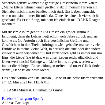
Scherben geh‘n“ widmet die gebürtige Dresdenerin ihrem Vater:
„Meine Eltern nehmen einen großen Platz in meinem Herzen ein.
Sie haben mich immer behütet, mich stark fürs Leben gemacht,
waren und sind immer für mich da. Ohne sie hätte ich vieles nicht
geschafft. Es ist ein Song, mit dem ich einfach mal DANKE sagen
möchte!“
Mit diesem Album geht für Uta Bresan ein großer Traum in
Erfüllung, denn ihr Letztes liegt schon viele Jahre zurück und sie
konnte als Co-Autorin auch ihre persönlichen Gefühle und
Geschichten in den Titeln einbringen: „Ich gebe diesmal sehr viele
Einblicke in meine kleine Welt, in der sich die eine oder der andere
vielleicht auch wiederkennt. Und letztendlich geht es immer nur um
Eins: die Liebe! Sie ist das, was unser Leben reich, glücklich und
lebenswert macht! Solange wir Liebe in uns tragen, werden wir
immer die richtigen Entscheidungen treffen und unser Glück finden-
denn: „Liebe ist die beste Idee“!
Das neue Album von Uta Bresan „Liebe ist die beste Idee“ erscheint
am 12. Mai 2023 bei TELAMO.
TELAMO Musik & Unterhaltung GmbH
Facebook
Instagram
Spotify
Andreas Breitkopf