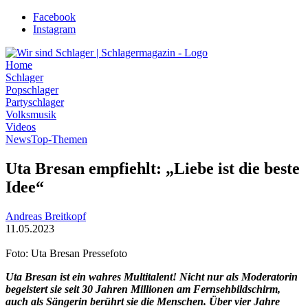
Zum
Facebook
Inhalt
Instagram
wechseln
Home
Schlager
Popschlager
Partyschlager
Volksmusik
Videos
News
Top-Themen
Uta Bresan empfiehlt: „Liebe ist die beste
Idee“
Andreas Breitkopf
11.05.2023
Foto: Uta Bresan Pressefoto
Uta Bresan ist ein wahres Multitalent! Nicht nur als Moderatorin
begeistert sie seit 30 Jahren Millionen am Fernsehbildschirm,
auch als Sängerin berührt sie die Menschen. Über vier Jahre