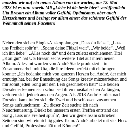
mussten wir auf ein neues Album von ihr warten, am 12. Mai
2023 ist es nun soweit. Mit „Liebe ist die beste Idee“ veröffentlicht
Uta Bresan ein Album voller Gefühl, Optimismus, aber auch
Herzschmerz und besingt vor allem eines: das schönste Gefühl der
Welt mit all seinen Facetten!
Neben den sieben Single-Auskopplungen „Dass du liebst“, „Lass
uns Freiheit spür`n“, „Spann deine Flügel weit“, „Wir beide“, „Weil
ich ihn liebe“, „Alles noch da“ und dem zuletzt erschienenen Titel
„Königin“ hat Uta Bresan sechs weitere Titel auf ihrem neuen
Album. Allesamt wurden von André Stade produziert – in
Zusammenarbeit mit Uta, die ihre Ideen perfekt mit einbringen
konnte: „Ich bedanke mich von ganzem Herzen bei André, der mich
ermutigt hat, bei der Entstehung der Songs kreativ mitzuarbeiten und
mir somit jeden Song auf den Leib geschrieben hat!“ Die beiden
Dresdener kennen sich schon seit ihren musikalischen Anfängen,
verloren sich jedoch aus den Augen. Als 2018 André zurück nach
Dresden kam, trafen sich die Zwei und beschlossen zusammen
Songs aufzunehmen: „Zu dieser Zeit suchte ich nach
Neuorientierung. Direkt bei unserem ersten Treffen entstand der
Song ‚Lass uns Freiheit spür`n‘, den wir gemeinsam schrieben.
Seitdem sind wir ein richtig gutes Team. André arbeitet mit viel Herz
und Gefühl, Professionalität und Können!“