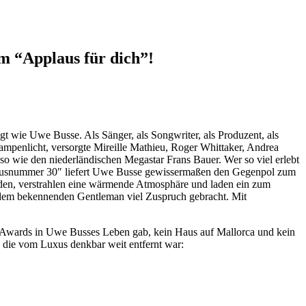
m “Applaus für dich”!
gt wie Uwe Busse. Als Sänger, als Songwriter, als Produzent, als
ampenlicht, versorgte Mireille Mathieu, Roger Whittaker, Andrea
o wie den niederländischen Megastar Frans Bauer. Wer so viel erlebt
e “Hausnummer 30″ liefert Uwe Busse gewissermaßen den Gegenpol zum
den, verstrahlen eine wärmende Atmosphäre und laden ein zum
t dem bekennenden Gentleman viel Zuspruch gebracht. Mit
in-Awards in Uwe Busses Leben gab, kein Haus auf Mallorca und kein
nd die vom Luxus denkbar weit entfernt war: