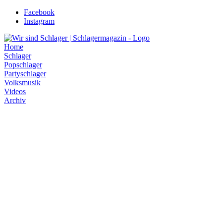
Zum
Facebook
Inhalt
Instagram
wechseln
Home
Schlager
Popschlager
Partyschlager
Volksmusik
Videos
Archiv