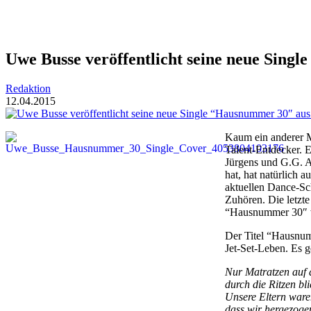
Uwe Busse veröffentlicht seine neue Sing
Redaktion
12.04.2015
Kaum ein anderer Mu
Talent-Entdecker. E
Jürgens und G.G. A
hat, hat natürlich
aktuellen Dance-Sc
Zuhören. Die letzt
“Hausnummer 30″ wi
Der Titel “Hausnum
Jet-Set-Leben. Es g
Nur Matratzen auf
durch die Ritzen bl
Unsere Eltern waren
dass wir hergezogen