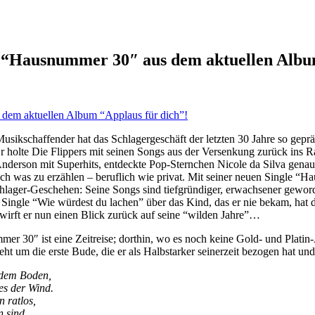
le “Hausnummer 30″ aus dem aktuellen Albu
sikschaffender hat das Schlagergeschäft der letzten 30 Jahre so geprä
r holte Die Flippers mit seinen Songs aus der Versenkung zurück ins R
nderson mit Superhits, entdeckte Pop-Sternchen Nicole da Silva genaus
 auch was zu erzählen – beruflich wie privat. Mit seiner neuen Singl
hlager-Geschehen: Seine Songs sind tiefgründiger, erwachsener gewor
e Single “Wie würdest du lachen” über das Kind, das er nie bekam, ha
rft er nun einen Blick zurück auf seine “wilden Jahre”…
mer 30″ ist eine Zeitreise; dorthin, wo es noch keine Gold- und Plat
eht um die erste Bude, die er als Halbstarker seinerzeit bezogen hat u
 dem Boden,
ies der Wind.
 ratlos,
 sind.