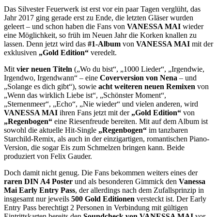
Das Silvester Feuerwerk ist erst vor ein paar Tagen verglüht, das
Jahr 2017 ging gerade erst zu Ende, die letzten Gläser wurden
geleert – und schon haben die Fans von
VANESSA MAI
wieder
eine Möglichkeit, so früh im Neuen Jahr die Korken knallen zu
lassen. Denn jetzt wird das
#1-Album
von
VANESSA MAI
mit der
exklusiven
„Gold Edition“
veredelt.
Mit
vier neuen Titeln
(„Wo du bist“, „1000 Lieder“, „Irgendwie,
Irgendwo, Irgendwann“ – eine
Coverversion von
Nena
– und
„Solange es dich gibt“), sowie
acht weiteren neuen Remixen
von
„Wenn das wirklich Liebe ist“, „Schönster Moment“,
„Sternenmeer“, „Echo“, „Nie wieder“ und vielen anderen, wird
VANESSA MAI
ihren Fans jetzt mit der
„Gold Edition“
von
„Regenbogen“
eine Riesenfreude bereiten. Mit auf dem Album ist
sowohl die aktuelle Hit-Single
„Regenbogen“
im tanzbaren
Starchild-Remix, als auch in der einzigartigen, romantischen Piano-
Version, die sogar Eis zum Schmelzen bringen kann. Beide
produziert von Felix Gauder.
Doch damit nicht genug. Die Fans bekommen weiters eines der
raren DIN A4 Poster
und als besonderen Gimmick den
Vanessa
Mai Early Entry Pass
, der allerdings nach dem Zufallsprinzip in
insgesamt nur jeweils
500 Gold Editionen
versteckt ist. Der Early
Entry Pass berechtigt 2 Personen in Verbindung mit gültigen
Eintrittskarten bereits den
Soundcheck von VANESSA MAI
vor