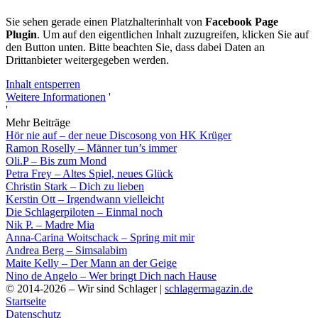
Sie sehen gerade einen Platzhalterinhalt von
Facebook Page
Plugin
. Um auf den eigentlichen Inhalt zuzugreifen, klicken Sie auf
den Button unten. Bitte beachten Sie, dass dabei Daten an
Drittanbieter weitergegeben werden.
Inhalt entsperren
Weitere Informationen
'
'
Mehr Beiträge
Hör nie auf – der neue Discosong von HK Krüger
Ramon Roselly – Männer tun’s immer
Oli.P – Bis zum Mond
Petra Frey – Altes Spiel, neues Glück
Christin Stark – Dich zu lieben
Kerstin Ott – Irgendwann vielleicht
Die Schlagerpiloten – Einmal noch
Nik P. – Madre Mia
Anna-Carina Woitschack – Spring mit mir
Andrea Berg – Simsalabim
Maite Kelly – Der Mann an der Geige
Nino de Angelo – Wer bringt Dich nach Hause
© 2014-2026 – Wir sind Schlager |
schlagermagazin.de
Startseite
Datenschutz