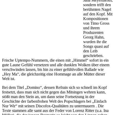
Jana Meyerdierks,
sondern trifft den
berühmten Nagel
auf den Kopf. Mit
Kompositionen
von Timo Gross
und ihrem
Produzenten
Georg Hahn,
wurden ihr die
Songs quasi auf
den Leib
geschrieben.
Frische Uptempo-Nummern, die einen mit „Himmel“ sofort in ein
gute Laune Gefühl versetzen und alle dunklen Wolken über einem
verschwinden lassen, bis hin zu einer gefühlvollen Ballade wie
„Hey Ma“, die gleichzeitig eine Hommage an alle Mütter dieser
Welt ist.
Bei dem Titel „Domino“, dessen Refrain sich so schnell im Kopf
festsetzt, dass man sich nicht gegen das Mitsingen wehren kann,
stößt man den Stein an, um dann seine Fortsetzung in der
Geschichte der farbenfrohen Welt des Popschlagers bei „Einfach
Nur Wir“ mit seinen Discofox-Qualitäten zu untermauern . Die
Texte stammen alle samt aus der Feder von Lorenz Ritter (u.a. Ina