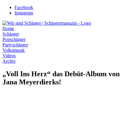
Zum
Facebook
Inhalt
Instagram
wechseln
Home
Schlager
Popschlager
Partyschlager
Volksmusik
Videos
Archiv
„Voll Ins Herz“ das Debüt-Album von
Jana Meyerdierks!