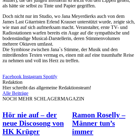
Müller), die der jungen Bremerin so leicht von den Lippen gehen,
als hätte sie selbst zu Tinte und Papier gegriffen.
Doch nicht nur im Studio, wo Jana Meyerdierks auch von dem
James Last Gitarristen Erlend Krauser unterstützt wurde, zeigte sich,
wie man auf sich aufmerksam macht. Veranstalter, erste TV- und
Radiostationen warfen bereits ein Auge auf die sympathische und
bodenständige Musical-Darstellerin, deren Stimmenvolumen
mehrere Oktaven umfasst.
Die Symbiose zwischen Jana`s Stimme, der Musik und den
mitreißenden Texten vermag es, einen mit auf eine traumhafte Reise
zu nehmen und voll ins Herz zu treffen.
Facebook
Instagram
Spotify
Redaktion
Hier schreibt das allgemeine Redaktionsteam!
Alle Beiträge
NOCH MEHR SCHLAGERMAGAZIN
Hör nie auf – der
Ramon Roselly –
neue Discosong von
Männer tun’s
HK Krüger
immer