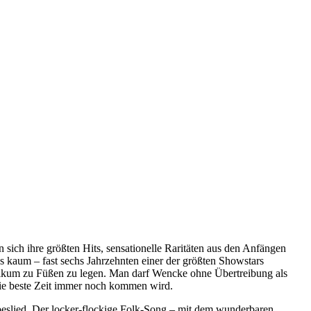
h ihre größten Hits, sensationelle Raritäten aus den Anfängen
s kaum – fast sechs Jahrzehnten einer der größten Showstars
blikum zu Füßen zu legen. Man darf Wencke ohne Übertreibung als
die beste Zeit immer noch kommen wird.
ebeslied. Der locker-flockige Folk-Song – mit dem wunderbaren