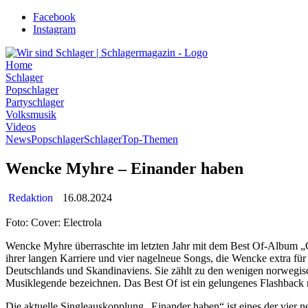
Zum
Facebook
Inhalt
Instagram
wechseln
Home
Schlager
Popschlager
Partyschlager
Volksmusik
Videos
News
Popschlager
Schlager
Top-Themen
Wencke Myhre – Einander haben
Redaktion
16.08.2024
Foto: Cover: Electrola
Wencke Myhre überraschte im letzten Jahr mit dem Best Of-Album „
ihrer langen Karriere und vier nagelneue Songs, die Wencke extra fü
Deutschlands und Skandinaviens. Sie zählt zu den wenigen norwegisc
Musiklegende bezeichnen. Das Best Of ist ein gelungenes Flashback 
Die aktuelle Singleauskopplung „Einander haben“ ist eines der vier 