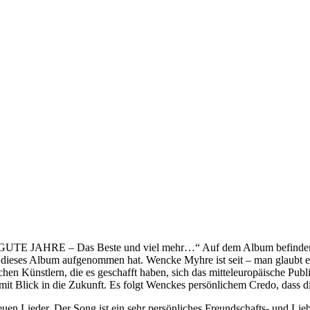
GUTE JAHRE – Das Beste und viel mehr…“ Auf dem Album befinden sic
r dieses Album aufgenommen hat. Wencke Myhre ist seit – man glaubt e
hen Künstlern, die es geschafft haben, sich das mitteleuropäische Pu
mit Blick in die Zukunft. Es folgt Wenckes persönlichem Credo, dass 
neuen Lieder. Der Song ist ein sehr persönliches Freundschafts- und Li