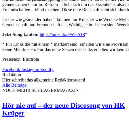
gemeinsamen Chor im Refrain – dreht sich um das Essentielle, also n
Freundschaften – blind machen. Diese tiefe Botschaft zieht sich dur
Lieder wie „Einander haben“ können nur Künstler wie Wencke Myhre auf
Gemeinschaft und Freundschaft das Wichtigste im Leben sind. Wencke s
Jetzt Song kaufen:
https://amzn.to/3WIkS18
* Für Links die mit einem * markiert sind, erhalten wir eine Provis
keine Mehrkosten. Für das reine Setzen des Links erhalten wir kein G
Pressetext: Electrola
Facebook
Instagram
Spotify
Redaktion
Hier schreibt das allgemeine Redaktionsteam!
Alle Beiträge
NOCH MEHR SCHLAGERMAGAZIN
Hör nie auf – der neue Discosong von HK
Krüger