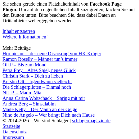
Sie sehen gerade einen Platzhalterinhalt von
Facebook Page
Plugin
. Um auf den eigentlichen Inhalt zuzugreifen, klicken Sie auf
den Button unten. Bitte beachten Sie, dass dabei Daten an
Drittanbieter weitergegeben werden.
Inhalt entsperren
Weitere Informationen
'
'
Mehr Beiträge
Hör nie auf – der neue Discosong von HK Krüger
Ramon Roselly – Männer tun’s immer
Oli.P – Bis zum Mond
Petra Frey – Altes Spiel, neues Glück
Christin Stark – Dich zu lieben
Kerstin Ott – Irgendwann vielleicht
Die Schlagerpiloten – Einmal noch
Nik P. – Madre Mia
Anna-Carina Woitschack – Spring mit mir
Andrea Berg – Simsalabim
Maite Kelly – Der Mann an der Geige
Nino de Angelo – Wer bringt Dich nach Hause
© 2014-2026 – Wir sind Schlager |
schlagermagazin.de
Startseite
Datenschutz
Impressum