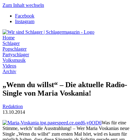
Zum Inhalt wechseln
Facebook
Instagram
Home
Schlager
Popschlager
Partyschlager
Volksmusik
Videos
Archiv
„Wenn du willst“ – Die aktuelle Radio-
Single von Maria Voskania!
Redaktion
13.10.2014
Was für eine
Stimme, welch’ tolle Ausstrahlung! – Wer Maria Voskanias neue
Single „Wenn du willst“ zum ersten Mal hört, wird es kaum für
möglich halten, dass diese Sängerin als Solistin gerade erst am