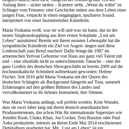
Anfang ihrer – sicher steilen – Karriere steht. „Wenn du willst“ ist
Schlager vom Feinsten: eine Geschichte mitten aus dem Leben einer
jungen Frau, verpackt in einen eingängigen, tanzbaren Sound,
interpretiert von einer faszinierenden Künstlerin.
Maria Voskania weiß, was sie will und was sie kann, das ist der
neuen Singleauskopplung aus ihrer ersten Soloplatte „Lust am
Leben“ anzuhören! Bereits seit ihrem neunten Lebensjahr hat die
sympathische Künstlerin ein Ziel vor Augen: singen und diese
Leidenschaft zum Beruf machen! Dafür bringt die 1987 im
armenischen Yerivan Geborene von Haus aus ganz viel Talent mit
und – eine ebenfalls nicht zu unterschätzende Tatsache – eine der
ganz Großen des deutschen Showgeschäfts ist bereits 2009 auf die
hochmusikalische Schönheit aufmerksam geworden: Helene
Fischer. Seit 2010 geht Maria Voskania mit der Queen des
deutschen Schlagers als Background-Sängerin auf Tour, sammelt
Erfahrungen auf den größten Bühnen des Landes und
vervollkommnet so ihr liebstes Instrument, ihre Stimme.
Was Maria Voskania anfängt, soll perfekt werden. Kein Wunder,
dass sie zwei Jahre lang mit ihrem deutsch-amerikanischen
Produzententeam, das schon Hits für internationale Superstars wie
Jennifer Rush, Chaka Khan, Joe Cocker, Toni Braxton oder Paul
Anka produzierte, intensiv an ihrem Ende Mai 2014 erschienenen
Debütalbum gearbeitet hat. Mit „Lust am Leben“ ist ein