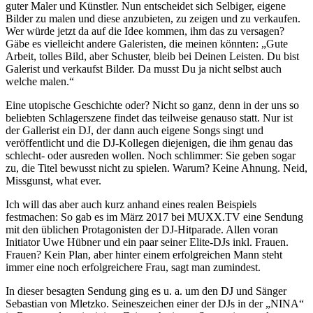
guter Maler und Künstler. Nun entscheidet sich Selbiger, eigene
Bilder zu malen und diese anzubieten, zu zeigen und zu verkaufen.
Wer würde jetzt da auf die Idee kommen, ihm das zu versagen?
Gäbe es vielleicht andere Galeristen, die meinen könnten: „Gute
Arbeit, tolles Bild, aber Schuster, bleib bei Deinen Leisten. Du bist
Galerist und verkaufst Bilder. Da musst Du ja nicht selbst auch
welche malen.“
Eine utopische Geschichte oder? Nicht so ganz, denn in der uns so
beliebten Schlagerszene findet das teilweise genauso statt. Nur ist
der Gallerist ein DJ, der dann auch eigene Songs singt und
veröffentlicht und die DJ-Kollegen diejenigen, die ihm genau das
schlecht- oder ausreden wollen. Noch schlimmer: Sie geben sogar
zu, die Titel bewusst nicht zu spielen. Warum? Keine Ahnung. Neid,
Missgunst, what ever.
Ich will das aber auch kurz anhand eines realen Beispiels
festmachen: So gab es im März 2017 bei MUXX.TV eine Sendung
mit den üblichen Protagonisten der DJ-Hitparade. Allen voran
Initiator Uwe Hübner und ein paar seiner Elite-DJs inkl. Frauen.
Frauen? Kein Plan, aber hinter einem erfolgreichen Mann steht
immer eine noch erfolgreichere Frau, sagt man zumindest.
In dieser besagten Sendung ging es u. a. um den DJ und Sänger
Sebastian von Mletzko. Seineszeichen einer der DJs in der „NINA“