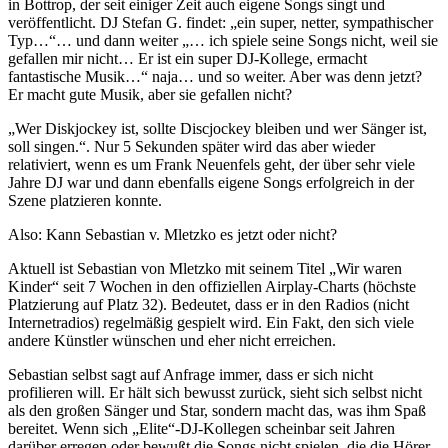
in Bottrop, der seit einiger Zeit auch eigene Songs singt und
veröffentlicht. DJ Stefan G. findet: „ein super, netter, sympathischer
Typ…“… und dann weiter „… ich spiele seine Songs nicht, weil sie
gefallen mir nicht… Er ist ein super DJ-Kollege, ermacht
fantastische Musik…“ naja… und so weiter. Aber was denn jetzt?
Er macht gute Musik, aber sie gefallen nicht?
„Wer Diskjockey ist, sollte Discjockey bleiben und wer Sänger ist,
soll singen.“. Nur 5 Sekunden später wird das aber wieder
relativiert, wenn es um Frank Neuenfels geht, der über sehr viele
Jahre DJ war und dann ebenfalls eigene Songs erfolgreich in der
Szene platzieren konnte.
Also: Kann Sebastian v. Mletzko es jetzt oder nicht?
Aktuell ist Sebastian von Mletzko mit seinem Titel „Wir waren
Kinder“ seit 7 Wochen in den offiziellen Airplay-Charts (höchste
Platzierung auf Platz 32). Bedeutet, dass er in den Radios (nicht
Internetradios) regelmäßig gespielt wird. Ein Fakt, den sich viele
andere Künstler wünschen und eher nicht erreichen.
Sebastian selbst sagt auf Anfrage immer, dass er sich nicht
profilieren will. Er hält sich bewusst zurück, sieht sich selbst nicht
als den großen Sänger und Star, sondern macht das, was ihm Spaß
bereitet. Wenn sich „Elite“-DJ-Kollegen scheinbar seit Jahren
darüber erregen oder bewußt die Songs nicht spielen, die die Hörer