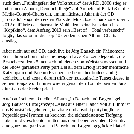
auch dem „Frühlingsfest der Volksmusik“ der ARD. 2008 stieg er
mit seinem Album „Denn ich fliege“ auf Anhieb auf Platz 63 in die
Media-Control-Charts ein, um im nächsten Jahr mit der CD
„Tornado“ sogar den ersten Platz der Musicload-Charts zu erobern.
2012 entführte das charmante Multitalent seine Fans dann ins
„Kopfkino“, dem Anfang 2013 sein „Best of – Total verbauscht“
folgte, das sofort in die Top 40 der deutschen Album–Charts
einstieg.
Aber nicht nur auf CD, auch live ist Jörg Bausch ein Phänomen:
Seit Jahren schon sind seine riesigen Live-Konzerte legendär, die
Besucherzahlen können sich mit denen von Weltstars messen und
die Show garantiert Party pur! Bei all dem Erfolg ist der mehrfache
Katzenpapi und Pate im Essener Tierheim aber bodenständig
geblieben, und genau darum trifft der musikalische Tausendsassa in
seinen Songs wohl immer wieder genau den Ton, der seinen Fans
direkt aus der Seele spricht.
Auch auf seinem aktuellen Album „In Bausch und Bogen“ geht
Jörg Bauschs Erfolgsrezept „Alles aus einer Hand“ voll auf: Ihm ist
das Kunststück gelungen, tanzbare und absolut partytaugliche
Popschlager-Hymnen zu kreieren, die nichtsdestotrotz Tiefgang
haben und Geschichten mitten aus dem Leben erzählen. Definitiv
eine ganz und gar bzw. „in Bausch und Bogen“ geglückte Platte!