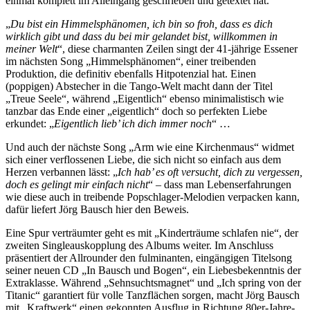
einmal komplett im Alleingang geschrieben und getextet hat.
„
Du bist ein Himmelsphänomen, ich bin so froh, dass es dich
wirklich gibt und dass du bei mir gelandet bist, willkommen in
meiner Welt
“, diese charmanten Zeilen singt der 41-jährige Essener
im nächsten Song „Himmelsphänomen“, einer treibenden
Produktion, die definitiv ebenfalls Hitpotenzial hat. Einen
(poppigen) Abstecher in die Tango-Welt macht dann der Titel
„Treue Seele“, während „Eigentlich“ ebenso minimalistisch wie
tanzbar das Ende einer „eigentlich“ doch so perfekten Liebe
erkundet: „
Eigentlich lieb’ ich dich immer noch
“ …
Und auch der nächste Song „Arm wie eine Kirchenmaus“ widmet
sich einer verflossenen Liebe, die sich nicht so einfach aus dem
Herzen verbannen lässt: „
Ich hab’ es oft versucht, dich zu vergessen,
doch es gelingt mir einfach nicht
“ – dass man Lebenserfahrungen
wie diese auch in treibende Popschlager-Melodien verpacken kann,
dafür liefert Jörg Bausch hier den Beweis.
Eine Spur verträumter geht es mit „Kinderträume schlafen nie“, der
zweiten Singleauskopplung des Albums weiter. Im Anschluss
präsentiert der Allrounder den fulminanten, eingängigen Titelsong
seiner neuen CD „In Bausch und Bogen“, ein Liebesbekenntnis der
Extraklasse. Während „Sehnsuchtsmagnet“ und „Ich spring von der
Titanic“ garantiert für volle Tanzflächen sorgen, macht Jörg Bausch
mit „Kraftwerk“ einen gekonnten Ausflug in Richtung 80er-Jahre-