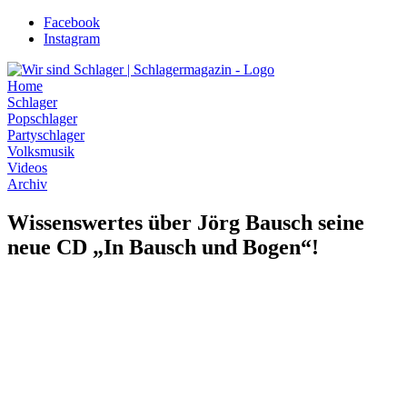
Zum
Facebook
Inhalt
Instagram
wechseln
Home
Schlager
Popschlager
Partyschlager
Volksmusik
Videos
Archiv
Wissenswertes über Jörg Bausch seine
neue CD „In Bausch und Bogen“!