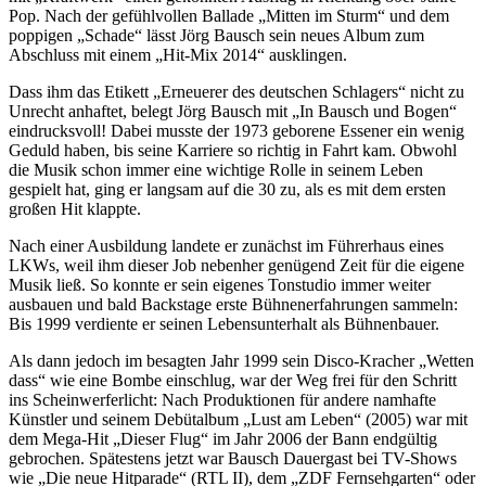
Pop. Nach der gefühlvollen Ballade „Mitten im Sturm“ und dem
poppigen „Schade“ lässt Jörg Bausch sein neues Album zum
Abschluss mit einem „Hit-Mix 2014“ ausklingen.
Dass ihm das Etikett „Erneuerer des deutschen Schlagers“ nicht zu
Unrecht anhaftet, belegt Jörg Bausch mit „In Bausch und Bogen“
eindrucksvoll! Dabei musste der 1973 geborene Essener ein wenig
Geduld haben, bis seine Karriere so richtig in Fahrt kam. Obwohl
die Musik schon immer eine wichtige Rolle in seinem Leben
gespielt hat, ging er langsam auf die 30 zu, als es mit dem ersten
großen Hit klappte.
Nach einer Ausbildung landete er zunächst im Führerhaus eines
LKWs, weil ihm dieser Job nebenher genügend Zeit für die eigene
Musik ließ. So konnte er sein eigenes Tonstudio immer weiter
ausbauen und bald Backstage erste Bühnenerfahrungen sammeln:
Bis 1999 verdiente er seinen Lebensunterhalt als Bühnenbauer.
Als dann jedoch im besagten Jahr 1999 sein Disco-Kracher „Wetten
dass“ wie eine Bombe einschlug, war der Weg frei für den Schritt
ins Scheinwerferlicht: Nach Produktionen für andere namhafte
Künstler und seinem Debütalbum „Lust am Leben“ (2005) war mit
dem Mega-Hit „Dieser Flug“ im Jahr 2006 der Bann endgültig
gebrochen. Spätestens jetzt war Bausch Dauergast bei TV-Shows
wie „Die neue Hitparade“ (RTL II), dem „ZDF Fernsehgarten“ oder