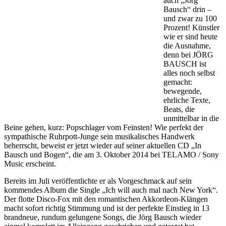
auch „Jörg
Bausch“ drin –
und zwar zu 100
Prozent! Künstler
wie er sind heute
die Ausnahme,
denn bei JÖRG
BAUSCH ist
alles noch selbst
gemacht:
bewegende,
ehrliche Texte,
Beats, die
unmittelbar in die
Beine gehen, kurz: Popschlager vom Feinsten! Wie perfekt der
sympathische Ruhrpott-Junge sein musikalisches Handwerk
beherrscht, beweist er jetzt wieder auf seiner aktuellen CD „In
Bausch und Bogen“, die am 3. Oktober 2014 bei TELAMO / Sony
Music erscheint.
Bereits im Juli veröffentlichte er als Vorgeschmack auf sein
kommendes Album die Single „Ich will auch mal nach New York“.
Der flotte Disco-Fox mit den romantischen Akkordeon-Klängen
macht sofort richtig Stimmung und ist der perfekte Einstieg in 13
brandneue, rundum gelungene Songs, die Jörg Bausch wieder